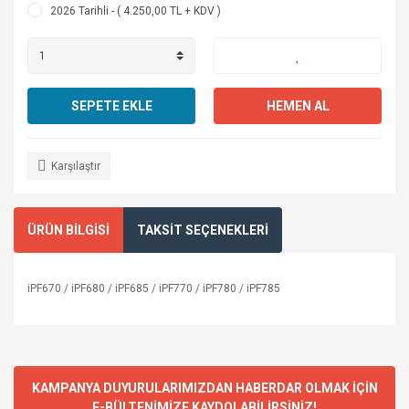
2026 Tarihli - ( 4.250,00 TL + KDV )
SEPETE EKLE
HEMEN AL
Karşılaştır
ÜRÜN BİLGİSİ
TAKSİT SEÇENEKLERİ
iPF670 / iPF680 / iPF685 / iPF770 / iPF780 / iPF785
KAMPANYA DUYURULARIMIZDAN HABERDAR OLMAK İÇİN
E-BÜLTENİMİZE KAYDOLABİLİRSİNİZ!