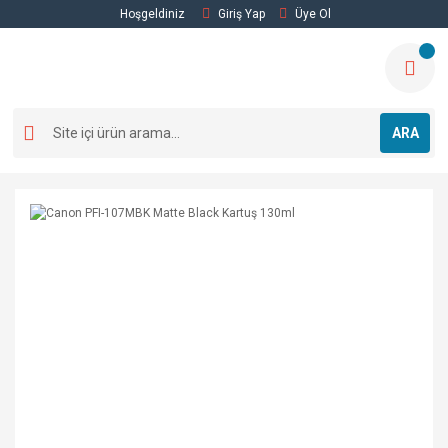
Hoşgeldiniz
Giriş Yap
Üye Ol
ARA