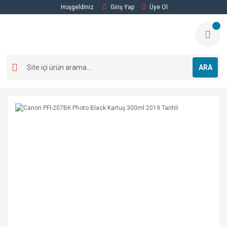
Hoşgeldiniz
Giriş Yap
Üye Ol
ARA