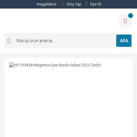
Hoşgeldiniz
Giriş Yap
Üye Ol
ARA