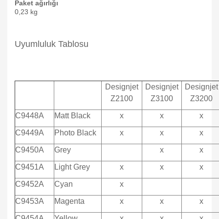
Paket ağırlığı
0,23 kg
Uyumluluk Tablosu
Designjet
Designjet
Designjet
Z2100
Z3100
Z3200
C9448A
Matt Black
x
x
x
C9449A
Photo Black
x
x
x
C9450A
Grey
x
x
C9451A
Light Grey
x
x
x
C9452A
Cyan
x
C9453A
Magenta
x
x
x
C9454A
Yellow
x
x
x