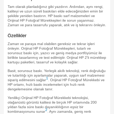
Tam olarak planladığınız gibi yazdırın. Ardından, aynı rengi,
kaliteyi ve uzun süreli baskıları elde edeceğinizden emin bir
şekilde yeniden bastırın. HP baskı sarf malzemeleri ve
Orijinal HP Fotoğraf Mürekkepleri ile sorun yaşanmaz.
Zaman ve para tasarrufu yaparak, atık ve iş tekrarını önleyin.
Özellikler
Zaman ve paraya mal olabilen gereksiz ve tekrar işleri
önleyin. Orijinal HP Fotoğraf Mürekkepleri, tutarlı ve
sorunsuz baskı için, yazıcı ve geniş medya portföyümüz ile
birlikte tasarlanmış ve test edilmiştir. Orijinal HP 2'li mürekkep
kartuşu paketleri, tasarruf ve kolaylık sağlar.
Basit, sorunsuz baskı. Yerleşik akıllı teknoloji, renk doğruluğu
ve tutarlılığı için ayarlamalar yaparak, uygun sarf malzemesi
1
sipariş edilmesini sağlar
. Orijinal HP Fotoğraf Mürekkebi ve
HP ortamı, hızlı baskı incelemeleri için hızlı renk
dengelemesine olanak tanır.
Yenilikçi Orijinal HP Fotoğraf Mürekkebi teknolojisi,
olağanüstü görüntü kalitesi ile birçok HP ortamında 200
yıldan fazla süre baskı dayanıklılığının eşsiz bir
2
kombinasyonunu sunar
. Aynı zamanda, geniş renk