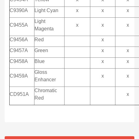
C9390A
Light Cyan
x
x
x
Light
C9455A
x
x
x
Magenta
C9456A
Red
x
C9457A
Green
x
x
C9458A
Blue
x
x
Gloss
C9459A
x
x
Enhancer
Chromatic
CD951A
x
Red