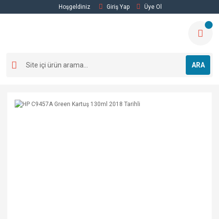
Hoşgeldiniz
Giriş Yap
Üye Ol
ARA