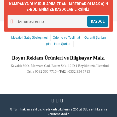
KAMPANYA DUYURULARIMIZDAN HABERDAR OLMAK İÇİN
E-BÜLTENİMİZE KAYDOLABİLİRSİNİZ!
KAYDOL
Mesafeli Satış Sözleşmesi
Ödeme ve Teslimat
Garanti Şartları
İptal - İade Şartları
Boyut
Reklam Ürünleri ve Bilgisayar Malz.
Kavaklı Mah. Marmara Cad. Bizim Sok. 12 D.1 Beylikdüzü / Istanbul
Tel. :
0532 366 7715 -
Tel2 :
0532 354 7715
© Tüm hakları saklıdır. Kredi kartı bilgileriniz 256bit SSL sertifikası ile
korunmaktadır.