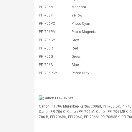
PFI-706M
Magenta
PFI-706Y
Yellow
PFI-706PC
Photo Cyan
PFI-706PM
Photo Magenta
PFI-706GY
Grey
PFI-706R
Red
PFI-706G
Green
PFI-706B
Blue
PFI-706PGY
Photo Grey
Canon PFI 706 Mürekkep Kartuş 700ml, PFI-706 BK, PFI-706 
Canon PFI-706 C, Canon PFI-706 M, Canon PFI-706 MBK, Ca
706 B, PFI 706BK, PFI 706C, PFI 706M, PFI 706MBK, PFI 70