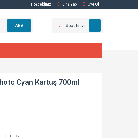
Hoşgeldiniz
Giriş Yap
Üye Ol
ARA
Sepetiniz
hoto Cyan Kartuş 700ml
6
00 TL + KDV