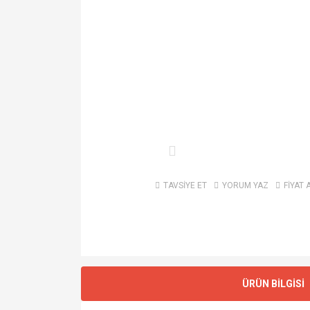
TAVSİYE ET
YORUM YAZ
FİYAT 
ÜRÜN BİLGİSİ