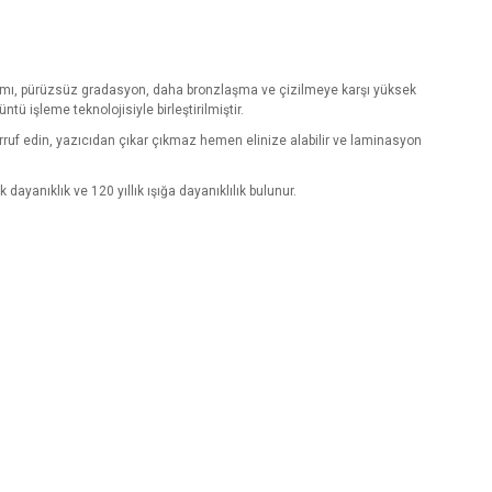
amı, pürüzsüz gradasyon, daha bronzlaşma ve çizilmeye karşı yüksek
ü işleme teknolojisiyle birleştirilmiştir.
uf edin, yazıcıdan çıkar çıkmaz hemen elinize alabilir ve laminasyon
dayanıklık ve 120 yıllık ışığa dayanıklılık bulunur.