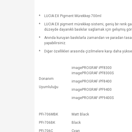
*
LUCIA EX Pigment Mürekkep 700ml
*
LUCIA EX pigment mürekkep sistemi, geniş bir renk g
düzeyde dayanıklı baskılar sağlamak için gelişmiş görünt
*
Anında kuruyan baskılarla zamandan ve paradan tasarr
yapabilirsiniz.
*
Diğer özellikleri arasında çizilmelere karşı daha yüksek 
imagePROGRAF iPF8300
imagePROGRAF iPF8300S
Donanım
imagePROGRAF iPF8400
Uyumluluğu
imagePROGRAF iPF9400
imagePROGRAF iPF9400S
PFI-706MBK
Matt Black
PFI-706BK
Black
PFI-706C
Cyan