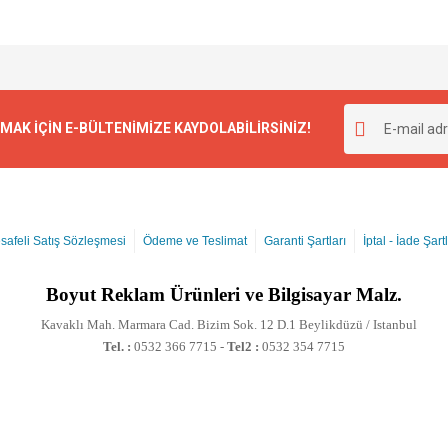
K İÇİN E-BÜLTENİMİZE KAYDOLABİLİRSİNİZ!
safeli Satış Sözleşmesi
Ödeme ve Teslimat
Garanti Şartları
İptal - İade Şartl
Boyut
Reklam Ürünleri ve Bilgisayar Malz.
Kavaklı Mah. Marmara Cad. Bizim Sok. 12 D.1 Beylikdüzü / Istanbul
Tel. :
0532 366 7715 -
Tel2 :
0532 354 7715