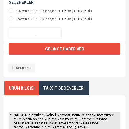
SEÇENEKLER
107cm x 30m - ( 6.875,82 TL + KDV ) ( TÜKENDİ )
152cm x 30m - ( 9.767,52 TL + KDV ) ( TÜKENDİ )
GELİNCE HABER VER
Karşılaştır
ÜRÜN BİLGİSİ
TAKSİT SEÇENEKLERİ
*
NATURA 'nın yüksek kaliteli kanvası üstün kalitedeki mat yüzeyi,
mürekkebin anında kuruma ve yüzeye mükemmel tutunma
özellikleri ile sanatsal baskılar ve fotoğraf kalitesinde
reprodüksiyonlar için mükemmel sonuçlar verir.