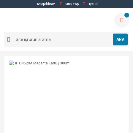
Hoşgeldiniz
Giriş Yap
Üye Ol
ARA