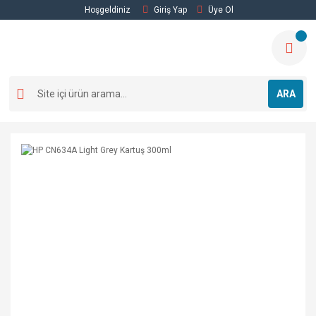
Hoşgeldiniz
Giriş Yap
Üye Ol
ARA