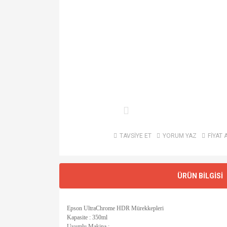
TAVSİYE ET
YORUM YAZ
FİYAT 
ÜRÜN BİLGİSİ
Epson UltraChrome HDR Mürekkepleri
Kapasite : 350ml
Uyumlu Makina :