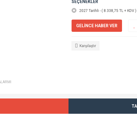
SEÇENEKLER
2027 Tarihli - ( 8.338,75 TL + KDV )
GELİNCE HABER VER
Karşılaştır
ALARMI
TA