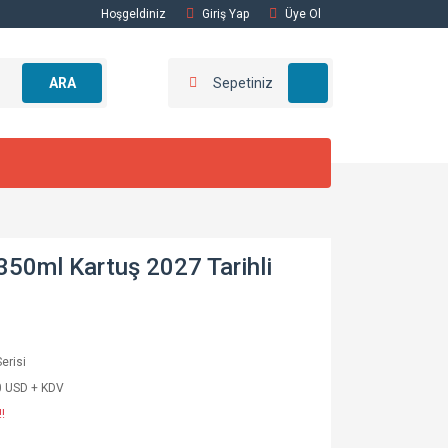
Hoşgeldiniz
Giriş Yap
Üye Ol
ARA
Sepetiniz
50ml Kartuş 2027 Tarihli
erisi
0 USD + KDV
!