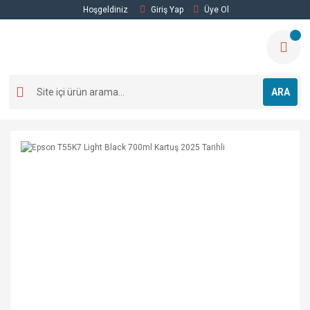
Hoşgeldiniz
Giriş Yap
Üye Ol
ARA