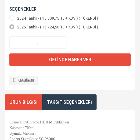
SEÇENEKLER
2024 Tarihli - ( 15.009,75 TL + KDV ) ( TÜKENDİ )
2025 Tarihli - ( 15.724,50 TL + KDV ) ( TÜKENDİ )
GELİNCE HABER VER
Karşılaştır
ÜRÜN BİLGİSİ
TAKSİT SEÇENEKLERİ
Epson UltraChrome HDR Mürekkepleri
Kapasite : 700ml
Uyumlu Makina :
Epson SureColor SC-P6000