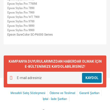
Epson Stylus Pro 7700M
Epson Stylus Pro 7890
Epson Stylus Pro 7900
Epson Stylus Pro WT 7900
Epson Stylus Pro 9700
Epson Stylus Pro 9890
Epson Stylus Pro 9900
Epson SureColor SC-P6000 Series
KAMPANYA DUYURULARIMIZDAN HABERDAR OLMAK İÇİN
E-BÜLTENİMİZE KAYDOLABİLİRSİNİZ!
KAYDOL
Mesafeli Satış Sözleşmesi
Ödeme ve Teslimat
Garanti Şartları
İptal - İade Şartları