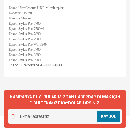
Epson UltraChrome HDR Mürekkepleri
Kapasite : 350ml
Uyumlu Makina :
Epson Stylus Pro 7700
Epson Stylus Pro 7700M
Epson Stylus Pro 7890
Epson Stylus Pro 7900
Epson Stylus Pro WT 7900
Epson Stylus Pro 9700
Epson Stylus Pro 9890
Epson Stylus Pro 9900
Epson SureColor SC-P6000 Series
KAMPANYA DUYURULARIMIZDAN HABERDAR OLMAK İÇİN
E-BÜLTENİMİZE KAYDOLABİLİRSİNİZ!
KAYDOL