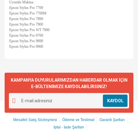
Uyumlu Makina :
Epson Stylus Pro 7700
Epson Stylus Pro 7700M
Epson Stylus Pro 7890
Epson Stylus Pro 7900
Epson Stylus Pro WT 7900
Epson Stylus Pro 9700
Epson Stylus Pro 9890
Epson Stylus Pro 9900
KAMPANYA DUYURULARIMIZDAN HABERDAR OLMAK İÇİN
E-BÜLTENİMİZE KAYDOLABİLİRSİNİZ!
KAYDOL
Mesafeli Satış Sözleşmesi
Ödeme ve Teslimat
Garanti Şartları
İptal - İade Şartları