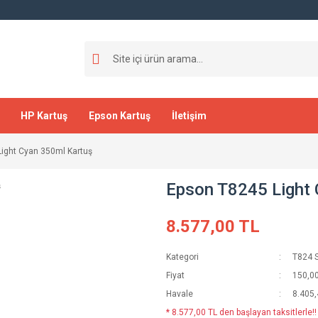
HP Kartuş
Epson Kartuş
İletişim
ight Cyan 350ml Kartuş
Epson T8245 Light 
8.577,00 TL
Kategori
T824 S
Fiyat
150,0
Havale
8.405,
* 8.577,00 TL den başlayan taksitlerle!!