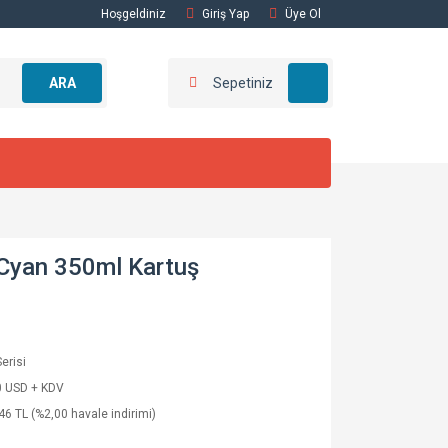
Hoşgeldiniz
Giriş Yap
Üye Ol
ARA
Sepetiniz
Cyan 350ml Kartuş
erisi
0 USD + KDV
46 TL (%2,00 havale indirimi)