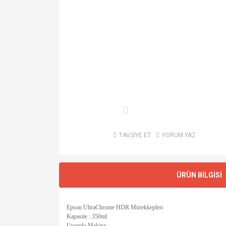
TAVSİYE ET
YORUM YAZ
ÜRÜN BİLGİSİ
Epson UltraChrome HDR Mürekkepleri
Kapasite : 350ml
Uyumlu Makina :