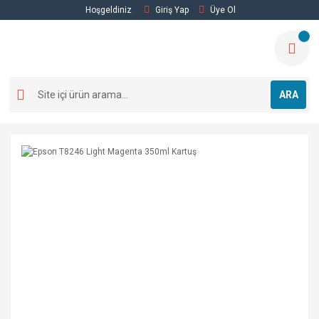
Hoşgeldiniz
Giriş Yap
Üye Ol
ARA