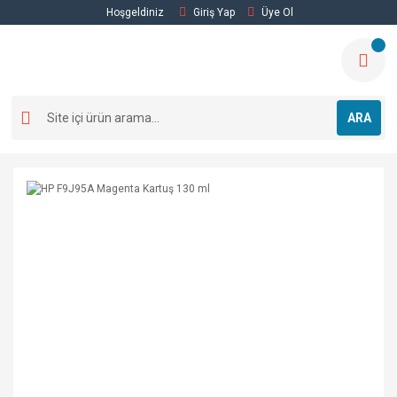
Hoşgeldiniz
Giriş Yap
Üye Ol
ARA