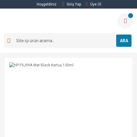
Hoşgeldiniz
Giriş Yap
Üye Ol
ARA