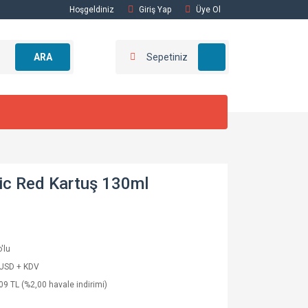
Hoşgeldiniz
Giriş Yap
Üye Ol
ARA
Sepetiniz
c Red Kartuş 130ml
'lu
 USD + KDV
09 TL (%2,00 havale indirimi)