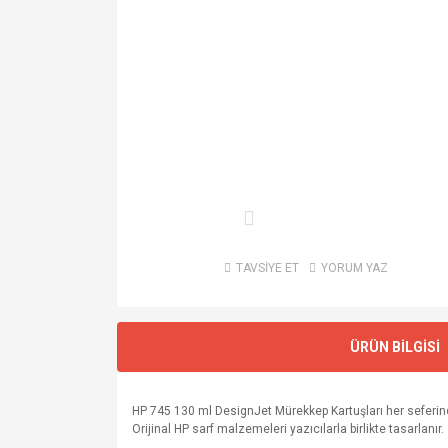
TAVSİYE ET
YORUM YAZ
ÜRÜN BİLGİSİ
HP 745 130 ml DesignJet Mürekkep Kartuşları her seferinde
Orijinal HP sarf malzemeleri yazıcılarla birlikte tasarlanır.