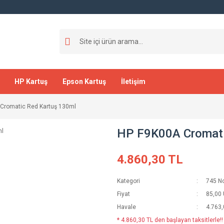
HP Kartuş
Epson Kartuş
İletişim
Cromatic Red Kartuş 130ml
HP F9K00A Cromati
4.860,30 TL
Kategori
745 No
Fiyat
85,00
Havale
4.763,
* 4.860,30 TL den başlayan taksitlerle!!