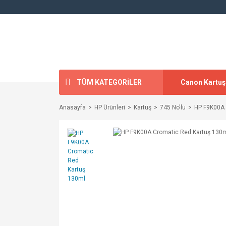
TÜM KATEGORİLER
Canon Kartuş
Anasayfa
HP Ürünleri
Kartuş
745 No'lu
HP F9K00A 