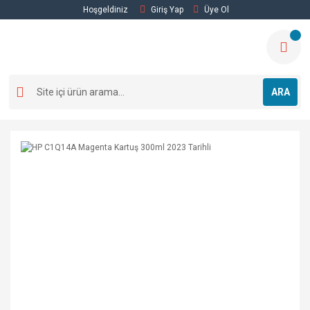
Hoşgeldiniz
Giriş Yap
Üye Ol
ARA