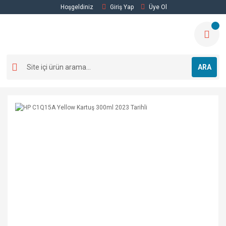
Hoşgeldiniz
Giriş Yap
Üye Ol
ARA