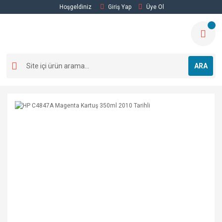
Hoşgeldiniz
Giriş Yap
Üye Ol
ARA