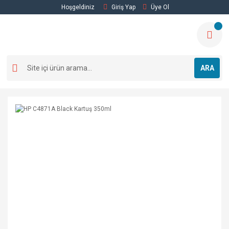
Hoşgeldiniz
Giriş Yap
Üye Ol
ARA