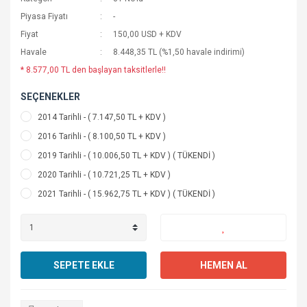
Piyasa Fiyatı
-
Pfi-2700
Fiyat
150,00 USD + KDV
Pfi-710
Havale
8.448,35 TL (%1,50 havale indirimi)
* 8.577,00 TL den başlayan taksitlerle!!
Atık Kutusu
SEÇENEKLER
Baskı Kafaları
2014 Tarihli - ( 7.147,50 TL + KDV )
Yedek Parça
2016 Tarihli - ( 8.100,50 TL + KDV )
2019 Tarihli - ( 10.006,50 TL + KDV ) ( TÜKENDİ )
2020 Tarihli - ( 10.721,25 TL + KDV )
2021 Tarihli - ( 15.962,75 TL + KDV ) ( TÜKENDİ )
SEPETE EKLE
HEMEN AL