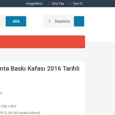
Hoşgeldiniz
Giriş Yap
Üye Ol
ARA
Sepetiniz
a Baskı Kafası 2016 Tarihli
lu
0 USD + KDV
79 TL (%1,50 havale indirimi)