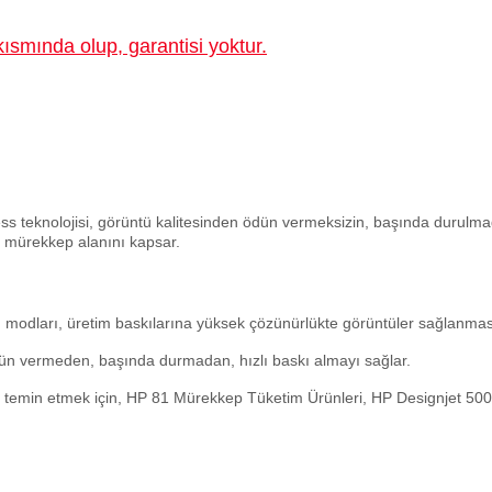
ısmında olup, garantisi yoktur.
s teknolojisi, görüntü kalitesinden ödün vermeksizin, başında durulmad
r mürekkep alanını kapsar.
modları, üretim baskılarına yüksek çözünürlükte görüntüler sağlanmas
dün vermeden, başında durmadan, hızlı baskı almayı sağlar.
ği temin etmek için, HP 81 Mürekkep Tüketim Ürünleri, HP Designjet 500