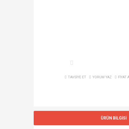
TAVSİYE ET
YORUM YAZ
FİYAT 
ÜRÜN BİLGİSİ