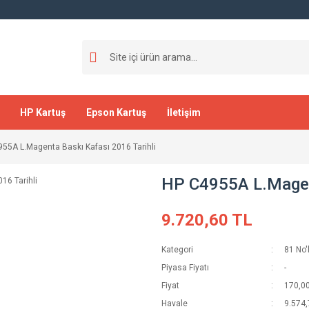
HP Kartuş
Epson Kartuş
İletişim
55A L.Magenta Baskı Kafası 2016 Tarihli
HP C4955A L.Magent
9.720,60 TL
Kategori
81 No'
Piyasa Fiyatı
-
Fiyat
170,0
Havale
9.574,