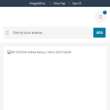
Hoşgeldiniz
Giriş Yap
Üye Ol
ARA