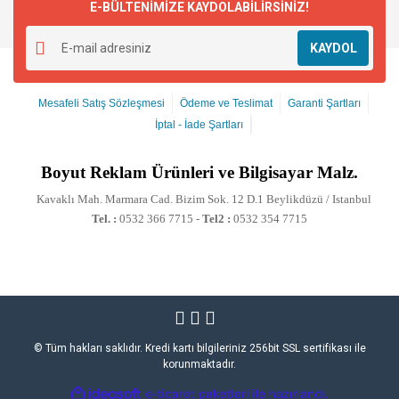
E-BÜLTENİMİZE KAYDOLABİLİRSİNİZ!
KAYDOL
Mesafeli Satış Sözleşmesi
Ödeme ve Teslimat
Garanti Şartları
İptal - İade Şartları
Boyut
Reklam Ürünleri ve Bilgisayar Malz.
Kavaklı Mah. Marmara Cad. Bizim Sok. 12 D.1 Beylikdüzü / Istanbul
Tel. :
0532 366 7715 -
Tel2 :
0532 354 7715
© Tüm hakları saklıdır. Kredi kartı bilgileriniz 256bit SSL sertifikası ile
korunmaktadır.
ile
ideasoft
e-