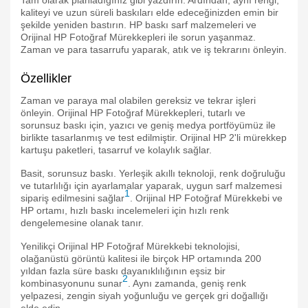
Tam olarak planladığınız gibi yazdırın. Ardından, aynı rengi,
kaliteyi ve uzun süreli baskıları elde edeceğinizden emin bir
şekilde yeniden bastırın. HP baskı sarf malzemeleri ve
Orijinal HP Fotoğraf Mürekkepleri ile sorun yaşanmaz.
Zaman ve para tasarrufu yaparak, atık ve iş tekrarını önleyin.
Özellikler
Zaman ve paraya mal olabilen gereksiz ve tekrar işleri
önleyin. Orijinal HP Fotoğraf Mürekkepleri, tutarlı ve
sorunsuz baskı için, yazıcı ve geniş medya portföyümüz ile
birlikte tasarlanmış ve test edilmiştir. Orijinal HP 2'li mürekkep
kartuşu paketleri, tasarruf ve kolaylık sağlar.
Basit, sorunsuz baskı. Yerleşik akıllı teknoloji, renk doğruluğu
ve tutarlılığı için ayarlamalar yaparak, uygun sarf malzemesi
1
sipariş edilmesini sağlar
. Orijinal HP Fotoğraf Mürekkebi ve
HP ortamı, hızlı baskı incelemeleri için hızlı renk
dengelemesine olanak tanır.
Yenilikçi Orijinal HP Fotoğraf Mürekkebi teknolojisi,
olağanüstü görüntü kalitesi ile birçok HP ortamında 200
yıldan fazla süre baskı dayanıklılığının eşsiz bir
2
kombinasyonunu sunar
. Aynı zamanda, geniş renk
yelpazesi, zengin siyah yoğunluğu ve gerçek gri doğallığı