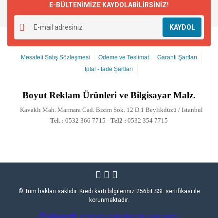
E-BÜLTENİMİZE KAYDOLABİLİRSİNİZ!
KAYDOL
Mesafeli Satış Sözleşmesi
Ödeme ve Teslimat
Garanti Şartları
İptal - İade Şartları
Boyut
Reklam Ürünleri ve Bilgisayar Malz.
Kavaklı Mah. Marmara Cad. Bizim Sok. 12 D.1 Beylikdüzü / Istanbul
Tel. :
0532 366 7715 -
Tel2 :
0532 354 7715
© Tüm hakları saklıdır. Kredi kartı bilgileriniz 256bit SSL sertifikası ile
korunmaktadır.
ile
ideasoft
e-