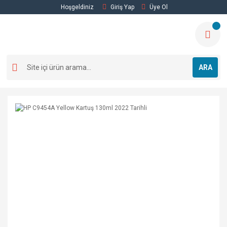
Hoşgeldiniz
Giriş Yap
Üye Ol
ARA