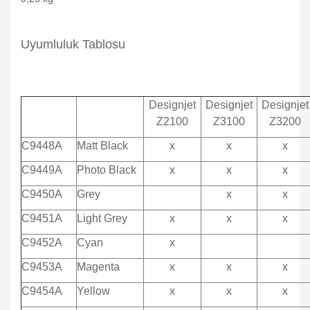
Uyumluluk Tablosu
Designjet
Designjet
Designjet
Z2100
Z3100
Z3200
C9448A
Matt Black
x
x
x
C9449A
Photo Black
x
x
x
C9450A
Grey
x
x
C9451A
Light Grey
x
x
x
C9452A
Cyan
x
C9453A
Magenta
x
x
x
C9454A
Yellow
x
x
x