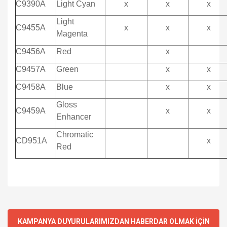
C9390A
Light Cyan
x
x
x
Light
C9455A
x
x
x
Magenta
C9456A
Red
x
C9457A
Green
x
x
C9458A
Blue
x
x
Gloss
C9459A
x
x
Enhancer
Chromatic
CD951A
x
Red
KAMPANYA DUYURULARIMIZDAN HABERDAR OLMAK İÇİN