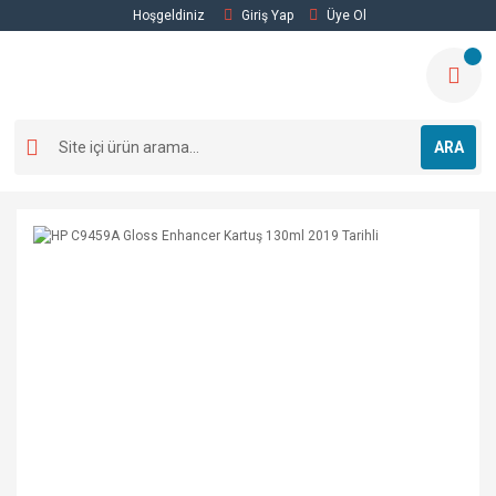
Hoşgeldiniz
Giriş Yap
Üye Ol
ARA