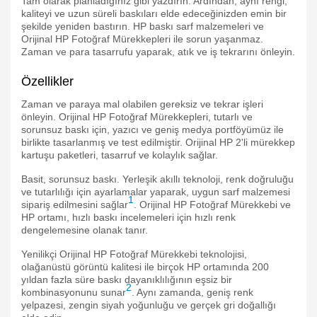
Tam olarak planladığınız gibi yazdırın. Ardından, aynı rengi,
kaliteyi ve uzun süreli baskıları elde edeceğinizden emin bir
şekilde yeniden bastırın. HP baskı sarf malzemeleri ve
Orijinal HP Fotoğraf Mürekkepleri ile sorun yaşanmaz.
Zaman ve para tasarrufu yaparak, atık ve iş tekrarını önleyin.
Özellikler
Zaman ve paraya mal olabilen gereksiz ve tekrar işleri
önleyin. Orijinal HP Fotoğraf Mürekkepleri, tutarlı ve
sorunsuz baskı için, yazıcı ve geniş medya portföyümüz ile
birlikte tasarlanmış ve test edilmiştir. Orijinal HP 2'li mürekkep
kartuşu paketleri, tasarruf ve kolaylık sağlar.
Basit, sorunsuz baskı. Yerleşik akıllı teknoloji, renk doğruluğu
ve tutarlılığı için ayarlamalar yaparak, uygun sarf malzemesi
1
sipariş edilmesini sağlar
. Orijinal HP Fotoğraf Mürekkebi ve
HP ortamı, hızlı baskı incelemeleri için hızlı renk
dengelemesine olanak tanır.
Yenilikçi Orijinal HP Fotoğraf Mürekkebi teknolojisi,
olağanüstü görüntü kalitesi ile birçok HP ortamında 200
yıldan fazla süre baskı dayanıklılığının eşsiz bir
2
kombinasyonunu sunar
. Aynı zamanda, geniş renk
yelpazesi, zengin siyah yoğunluğu ve gerçek gri doğallığı