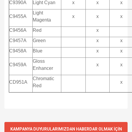
C9390A
Light Cyan
x
x
x
Light
C9455A
x
x
x
Magenta
C9456A
Red
x
C9457A
Green
x
x
C9458A
Blue
x
x
Gloss
C9459A
x
x
Enhancer
Chromatic
CD951A
x
Red
KAMPANYA DUYURULARIMIZDAN HABERDAR OLMAK İÇİN