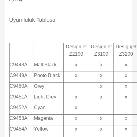
Uyumluluk Tablosu
Designjet
Designjet
Designjet
Z2100
Z3100
Z3200
C9448A
Matt Black
x
x
x
C9449A
Photo Black
x
x
x
C9450A
Grey
x
x
C9451A
Light Grey
x
x
x
C9452A
Cyan
x
C9453A
Magenta
x
x
x
C9454A
Yellow
x
x
x