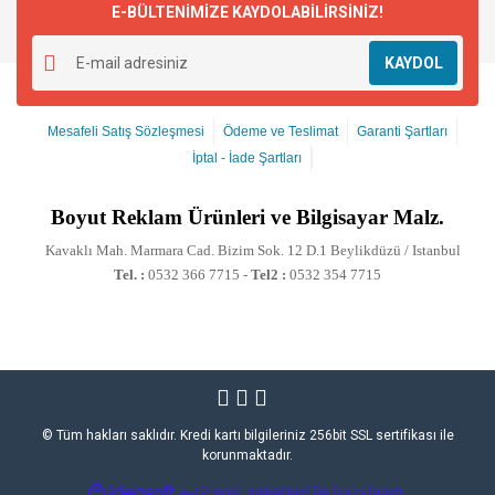
E-BÜLTENİMİZE KAYDOLABİLİRSİNİZ!
KAYDOL
Mesafeli Satış Sözleşmesi
Ödeme ve Teslimat
Garanti Şartları
İptal - İade Şartları
Boyut
Reklam Ürünleri ve Bilgisayar Malz.
Kavaklı Mah. Marmara Cad. Bizim Sok. 12 D.1 Beylikdüzü / Istanbul
Tel. :
0532 366 7715 -
Tel2 :
0532 354 7715
© Tüm hakları saklıdır. Kredi kartı bilgileriniz 256bit SSL sertifikası ile
korunmaktadır.
ile
ideasoft
e-