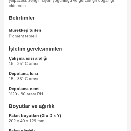
yelpazesi, zengin siyah yoğunluğu ve gerçek gri doğallığı
elde edin.
Belirtimler
Mürekkep türleri
Pigment temelli
İşletim gereksinimleri
Çalışma ısısı aralığı
15 - 35° C arası
Depolama Isısı
15 - 35° C arası
Depolama nemi
%20 - 80 arası RH
Boyutlar ve ağırlık
Paket boyutları (G x D x Y)
202 x 40 x 129 mm
Paket ağırlığı