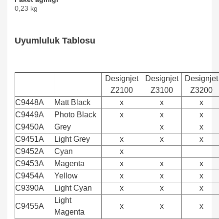
0,23 kg
Uyumluluk Tablosu
Designjet
Designjet
Designjet
Z2100
Z3100
Z3200
C9448A
Matt Black
x
x
x
C9449A
Photo Black
x
x
x
C9450A
Grey
x
x
C9451A
Light Grey
x
x
x
C9452A
Cyan
x
C9453A
Magenta
x
x
x
C9454A
Yellow
x
x
x
C9390A
Light Cyan
x
x
x
Light
C9455A
x
x
x
Magenta