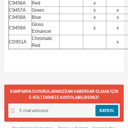
C9456A
Red
x
C9457A
Green
x
x
C9458A
Blue
x
x
Gloss
C9459A
x
x
Enhancer
Chromatic
CD951A
x
Red
KAMPANYA DUYURULARIMIZDAN HABERDAR OLMAK İÇİN
E-BÜLTENİMİZE KAYDOLABİLİRSİNİZ!
KAYDOL