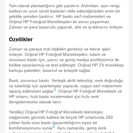
Tam olarak planladığınız gibi yazdırın. Ardından, aynı rengi,
kaliteyi ve uzun süreli baskıları elde edeceğinizden emin bir
şekilde yeniden bastırın. HP baskı sarf malzemeleri ve
Orijinal HP Fotoğraf Mürekkepleri ile sorun yaşanmaz.
Zaman ve para tasarrufu yaparak, atık ve iş tekrarını önleyin.
Özellikler
Zaman ve paraya mal olabilen gereksiz ve tekrar işleri
önleyin. Orijinal HP Fotoğraf Mürekkepleri, tutarlı ve
sorunsuz baskı için, yazıcı ve geniş medya portföyümüz ile
birlikte tasarlanmış ve test edilmiştir. Orijinal HP 2'li mürekkep
kartuşu paketleri, tasarruf ve kolaylık sağlar.
Basit, sorunsuz baskı. Yerleşik akıllı teknoloji, renk doğruluğu
ve tutarlılığı için ayarlamalar yaparak, uygun sarf malzemesi
1
sipariş edilmesini sağlar
. Orijinal HP Fotoğraf Mürekkebi ve
HP ortamı, hızlı baskı incelemeleri için hızlı renk
dengelemesine olanak tanır.
Yenilikçi Orijinal HP Fotoğraf Mürekkebi teknolojisi,
olağanüstü görüntü kalitesi ile birçok HP ortamında 200
yıldan fazla süre baskı dayanıklılığının eşsiz bir
2
kombinasyonunu sunar
. Aynı zamanda, geniş renk