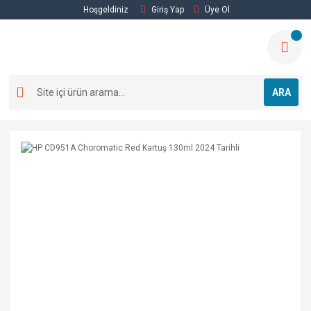
Hoşgeldiniz
Giriş Yap
Üye Ol
ARA