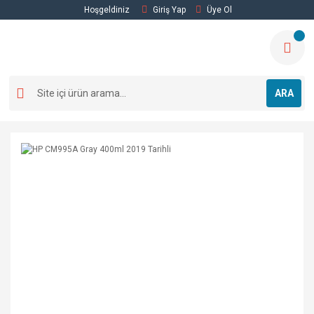
Hoşgeldiniz
Giriş Yap
Üye Ol
ARA