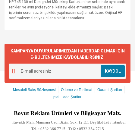
HP 745 130 ml DesignJet Mürekkep Kartuşları her seferinde aynı canlı
renkleri ve aynı profesyonel kaliteyi elde etmenizi sağlar. Baskı
işlerinin sorunsuz bir şekilde yapılmasını sağlamak üzere Orijinal HP
sarf malzemeleri yazıcılarla birlikte tasarlanır.
KAMPANYA DUYURULARIMIZDAN HABERDAR OLMAK İÇİN
E-BÜLTENİMİZE KAYDOLABİLİRSİNİZ!
KAYDOL
Mesafeli Satış Sözleşmesi
Ödeme ve Teslimat
Garanti Şartları
İptal - İade Şartları
Boyut
Reklam Ürünleri ve Bilgisayar Malz.
Kavaklı Mah. Marmara Cad. Bizim Sok. 12 D.1 Beylikdüzü / Istanbul
Tel. :
0532 366 7715 -
Tel2 :
0532 354 7715