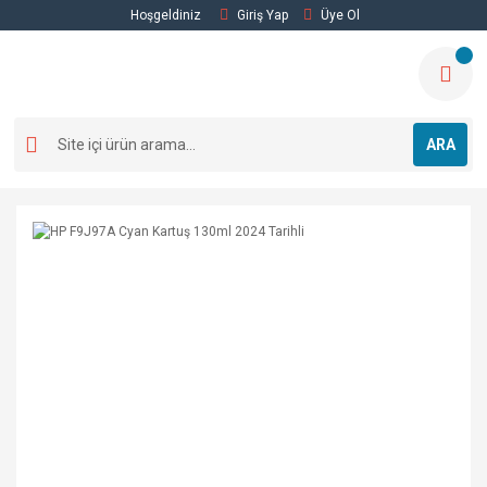
Hoşgeldiniz
Giriş Yap
Üye Ol
ARA