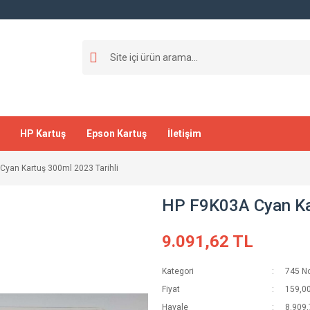
HP Kartuş
Epson Kartuş
İletişim
Cyan Kartuş 300ml 2023 Tarihli
HP F9K03A Cyan Kar
9.091,62 TL
Kategori
745 No
Fiyat
159,0
Havale
8.909,