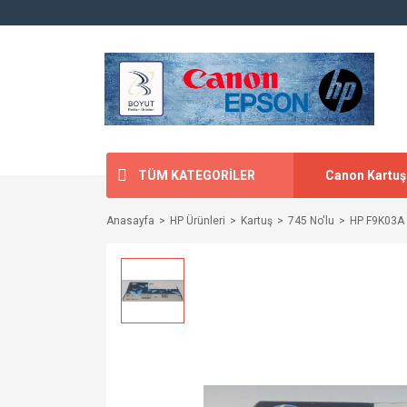
TÜM KATEGORİLER
Canon Kartuş
Anasayfa
HP Ürünleri
Kartuş
745 No'lu
HP F9K03A 