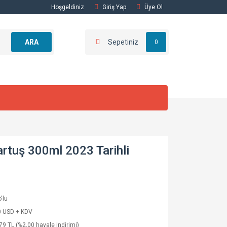
Hoşgeldiniz
Giriş Yap
Üye Ol
ARA
Sepetiniz
0
tuş 300ml 2023 Tarihli
'lu
0 USD + KDV
79 TL (%2,00 havale indirimi)