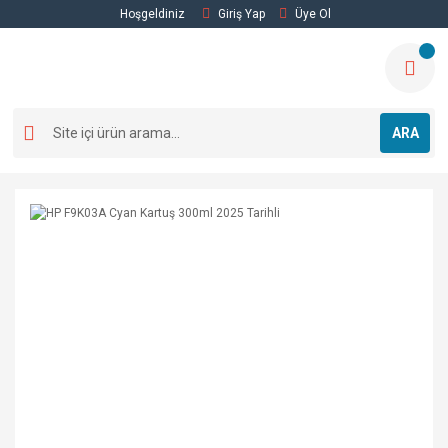
Hoşgeldiniz
Giriş Yap
Üye Ol
ARA