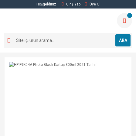
Hoşgeldiniz
Giriş Yap
Üye Ol
ARA