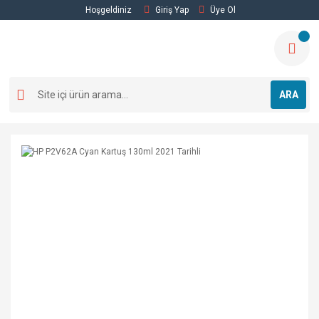
Hoşgeldiniz
Giriş Yap
Üye Ol
ARA