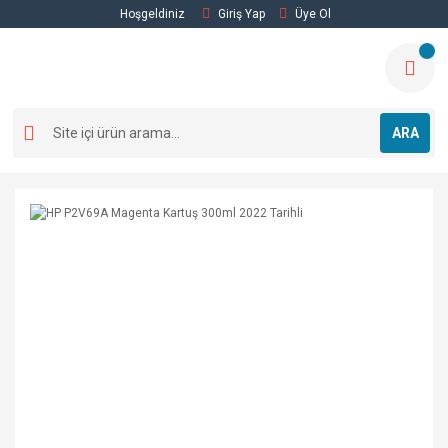
Hoşgeldiniz
Giriş Yap
Üye Ol
ARA