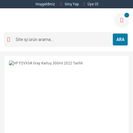
Hoşgeldiniz
Giriş Yap
Üye Ol
ARA