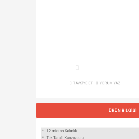
TAVSİYE ET
YORUM YAZ
ÜRÜN BİLGİSİ
*
12 micron
Kalınlık
*
Tek Taraflı Koruyuculu