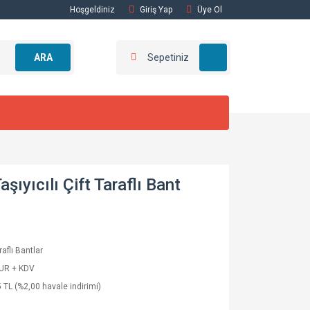
Hoşgeldiniz
Giriş Yap
Üye Ol
ARA
Sepetiniz
ıyıcılı Çift Taraflı Bant
raflı Bantlar
EUR + KDV
 TL (%2,00 havale indirimi)