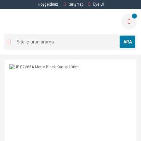
Hoşgeldiniz
Giriş Yap
Üye Ol
ARA