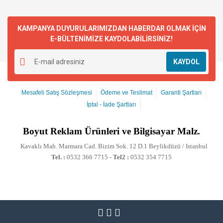
KAMPANYA DUYURULARIMIZDAN HABERDAR OLMAK İÇİN
E-BÜLTENİMİZE KAYDOLABİLİRSİNİZ!
KAYDOL
Mesafeli Satış Sözleşmesi
Ödeme ve Teslimat
Garanti Şartları
İptal - İade Şartları
Boyut
Reklam Ürünleri ve Bilgisayar Malz.
Kavaklı Mah. Marmara Cad. Bizim Sok. 12 D.1 Beylikdüzü / Istanbul
Tel. :
0532 366 7715 -
Tel2 :
0532 354 7715