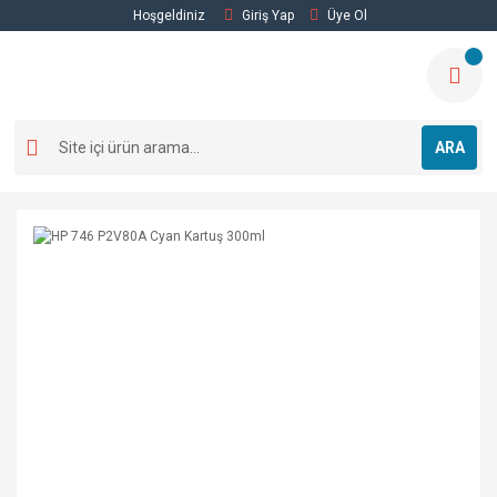
Hoşgeldiniz
Giriş Yap
Üye Ol
ARA