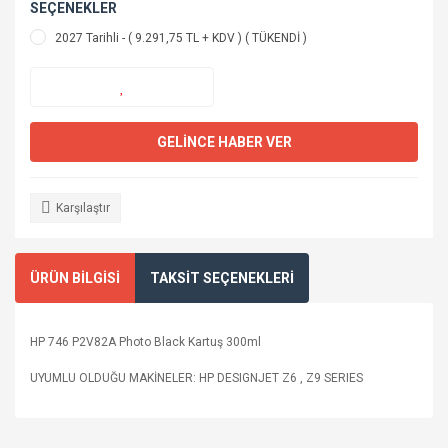
SEÇENEKLER
2027 Tarihli - ( 9.291,75 TL + KDV ) ( TÜKENDİ )
GELİNCE HABER VER
Karşılaştır
ÜRÜN BİLGİSİ
TAKSİT SEÇENEKLERİ
HP 746 P2V82A Photo Black Kartuş 300ml
UYUMLU OLDUĞU MAKİNELER: HP DESIGNJET Z6 , Z9 SERIES