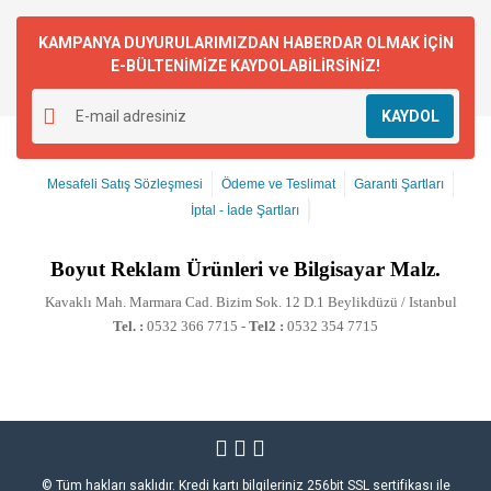
KAMPANYA DUYURULARIMIZDAN HABERDAR OLMAK İÇİN
E-BÜLTENİMİZE KAYDOLABİLİRSİNİZ!
KAYDOL
Mesafeli Satış Sözleşmesi
Ödeme ve Teslimat
Garanti Şartları
İptal - İade Şartları
Boyut
Reklam Ürünleri ve Bilgisayar Malz.
Kavaklı Mah. Marmara Cad. Bizim Sok. 12 D.1 Beylikdüzü / Istanbul
Tel. :
0532 366 7715 -
Tel2 :
0532 354 7715
© Tüm hakları saklıdır. Kredi kartı bilgileriniz 256bit SSL sertifikası ile