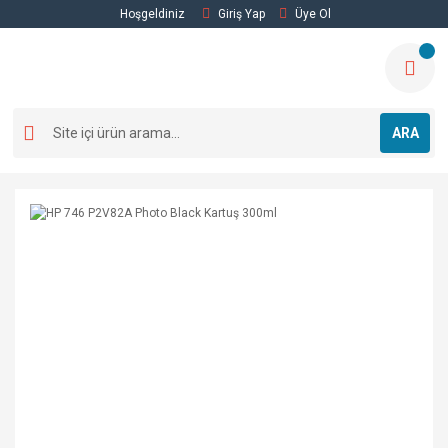
Hoşgeldiniz
Giriş Yap
Üye Ol
ARA