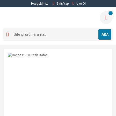
Hoşgeldiniz
Giriş Yap
Üye Ol
ARA