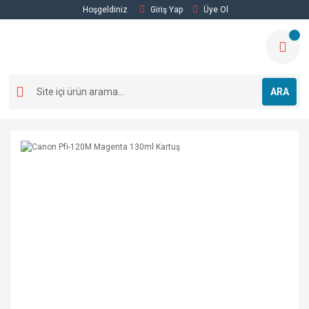
Hoşgeldiniz
Giriş Yap
Üye Ol
ARA