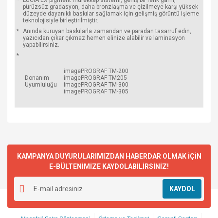
*
LUCIA EX pigment mürekkep sistemi, geniş bir renk gamı,
pürüzsüz gradasyon, daha bronzlaşma ve çizilmeye karşı yüksek
düzeyde dayanıklı baskılar sağlamak için gelişmiş görüntü işleme
teknolojisiyle birleştirilmiştir.
*
Anında kuruyan baskılarla zamandan ve paradan tasarruf edin,
yazıcıdan çıkar çıkmaz hemen elinize alabilir ve laminasyon
yapabilirsiniz.
*
imagePROGRAF TM-200
Donanım
imagePROGRAF TM205
Uyumluluğu
imagePROGRAF TM-300
imagePROGRAF TM-305
KAMPANYA DUYURULARIMIZDAN HABERDAR OLMAK İÇİN
E-BÜLTENİMİZE KAYDOLABİLİRSİNİZ!
KAYDOL