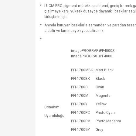
*
LUCIA PRO pigment mürekkep sistemi, geniş bir renk 
çizilmeye karşı yüksek düzeyde dayanıklı baskılar sağl
birleştirilmiştir.
*
Anında kuruyan baskılarla zamandan ve paradan tasarr
alabilir ve laminasyon yapabilirsiniz.
*
imagePROGRAF iPF4000S
imagePROGRAF iPF4000
PFI-1700MBK
Matt Black
PFI-1700BK
Black
PFI-1700C
Cyan
PFI-1700M
Magenta
PFI-1700Y
Yellow
Donanım
PFI-1700PC
Photo Cyan
Uyumluluğu
PFI-1700PM
Photo Magenta
PFI-1700GY
Grey