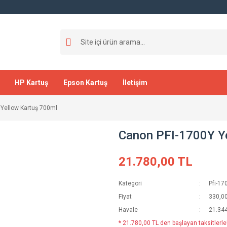
HP Kartuş
Epson Kartuş
İletişim
 Yellow Kartuş 700ml
Canon PFI-1700Y Y
21.780,00 TL
Kategori
Pfi-17
Fiyat
330,0
Havale
21.344
* 21.780,00 TL den başlayan taksitlerle!