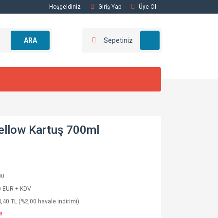
Hoşgeldiniz
Giriş Yap
Üye Ol
ARA
Sepetiniz
ellow Kartuş 700ml
00
0 EUR + KDV
,40 TL (%2,00 havale indirimi)
!