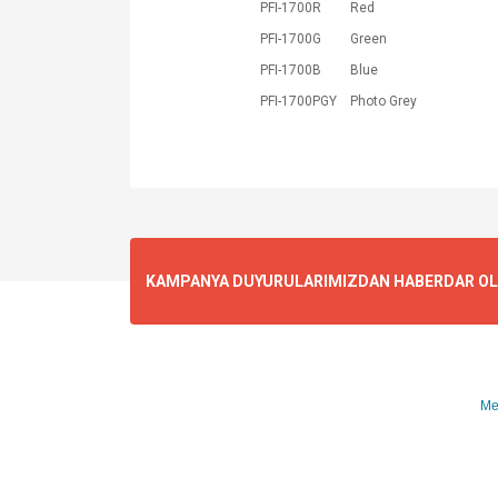
PFI-1700R
Red
PFI-1700G
Green
PFI-1700B
Blue
PFI-1700PGY
Photo Grey
KAMPANYA DUYURULARIMIZDAN HABERDAR OLMA
Me