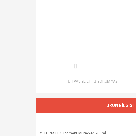
TAVSİYE ET
YORUM YAZ
ÜRÜN BİLGİSİ
*
LUCIA PRO Pigment Mürekkep 700ml