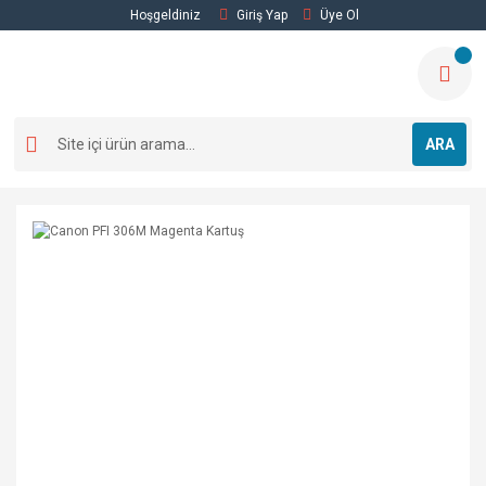
Hoşgeldiniz
Giriş Yap
Üye Ol
ARA