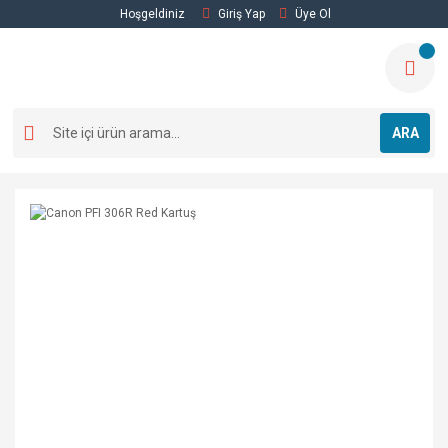
Hoşgeldiniz
Giriş Yap
Üye Ol
ARA