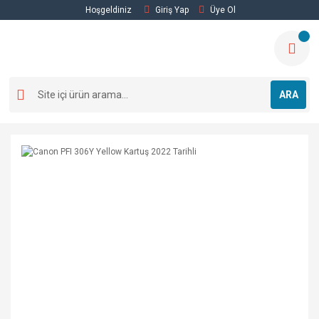
Hoşgeldiniz
Giriş Yap
Üye Ol
ARA