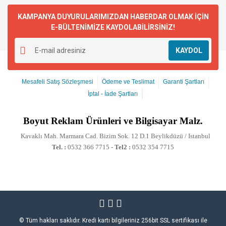
KAMPANYA DUYURULARIMIZDAN HABERDAR OLMAK İÇİN
E-BÜLTENİMİZE KAYDOLABİLİRSİNİZ!
KAYDOL
Mesafeli Satış Sözleşmesi
Ödeme ve Teslimat
Garanti Şartları
İptal - İade Şartları
Boyut
Reklam Ürünleri ve Bilgisayar Malz.
Kavaklı Mah. Marmara Cad. Bizim Sok. 12 D.1 Beylikdüzü / Istanbul
Tel. :
0532 366 7715 -
Tel2 :
0532 354 7715
© Tüm hakları saklıdır. Kredi kartı bilgileriniz 256bit SSL sertifikası ile