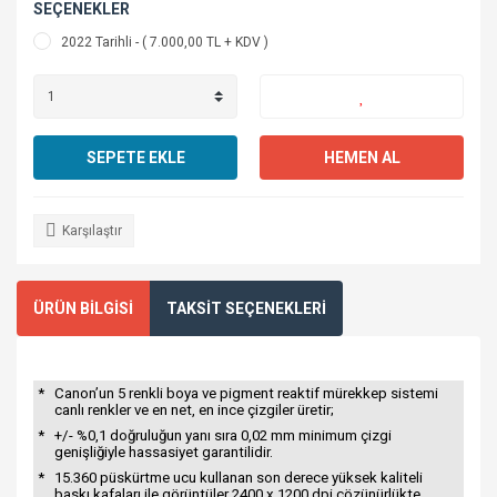
SEÇENEKLER
2022 Tarihli - ( 7.000,00 TL + KDV )
SEPETE EKLE
HEMEN AL
Karşılaştır
ÜRÜN BİLGİSİ
TAKSİT SEÇENEKLERİ
*
Canon’un 5 renkli boya ve pigment reaktif mürekkep sistemi
canlı renkler ve en net, en ince çizgiler üretir;
*
+/- %0,1 doğruluğun yanı sıra 0,02 mm minimum çizgi
genişliğiyle hassasiyet garantilidir.
*
15.360 püskürtme ucu kullanan son derece yüksek kaliteli
baskı kafaları ile görüntüler 2400 x 1200 dpi çözünürlükte