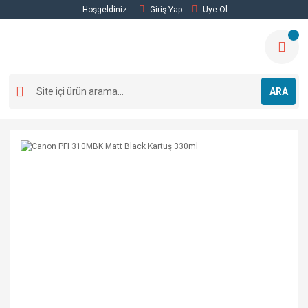
Hoşgeldiniz
Giriş Yap
Üye Ol
ARA