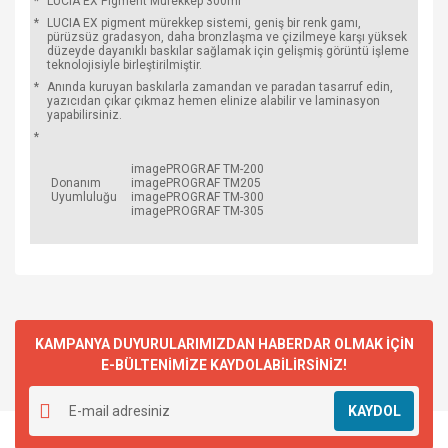
*
LUCIA EX Pigment Mürekkep 300ml
*
LUCIA EX pigment mürekkep sistemi, geniş bir renk gamı,
pürüzsüz gradasyon, daha bronzlaşma ve çizilmeye karşı yüksek
düzeyde dayanıklı baskılar sağlamak için gelişmiş görüntü işleme
teknolojisiyle birleştirilmiştir.
*
Anında kuruyan baskılarla zamandan ve paradan tasarruf edin,
yazıcıdan çıkar çıkmaz hemen elinize alabilir ve laminasyon
yapabilirsiniz.
*
imagePROGRAF TM-200
Donanım
imagePROGRAF TM205
Uyumluluğu
imagePROGRAF TM-300
imagePROGRAF TM-305
KAMPANYA DUYURULARIMIZDAN HABERDAR OLMAK İÇİN
E-BÜLTENİMİZE KAYDOLABİLİRSİNİZ!
KAYDOL