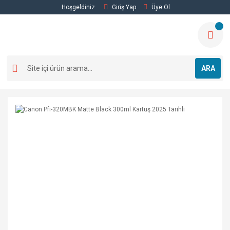
Hoşgeldiniz
Giriş Yap
Üye Ol
ARA