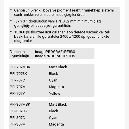
*
Canon’un 5 renkli boya ve pigment reaktif mürekkep sistemi
canlı renkler ve en net, en ince çizgiler üretir;
*
+/- %0,1 doğruluğun yanı sıra 0,02 mm minimum çizgi
genişliğiyle hassasiyet garantilidir.
*
15.360 püskürtme ucu kullanan son derece yüksek kaliteli
baskı kafaları ile görüntüler 2400 x 1200 dpi çözünürlükte
oluşturulur.
Donanım
imagePROGRAF iPF830
Uyumluluğu
imagePROGRAF iPF835
PFI-707MBK
Matt Black
PFI-707BK
Black
PFI-707C
Cyan
PFI-707M
Magenta
PFI-707Y
Yellow
PFI-307MBK
Matt Black
PFI-307BK
Black
PFI-307C
Cyan
PFI-307M
Magenta