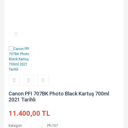
Pfi-207
T44J Serisi
Pfi-301
T44Q Serisi
Pfi-303
Pfi-306
Pfi-310
Pfi-320
Pfi-340
Pfi-701
Canon PFI 707BK Photo Black Kartuş 700ml
2021 Tarihli
Pfi-703
11.400,00 TL
Pfi-706
Pfi-707
Kategori
Pfi-707