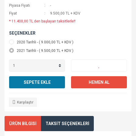
Piyasa Fiyatı
-
Pfi-2700
Fiyat
9.500,00 TL + KDV
Pfi-710
* 11.400,00 TL den başlayan taksitlerle!!
Atık Kutusu
SEÇENEKLER
2020 Tarihli - ( 9.000,00 TL + KDV )
Baskı Kafaları
2021 Tarihli - ( 9.500,00 TL + KDV )
Yedek Parça
SEPETE EKLE
HEMEN AL
Karşılaştır
ÜRÜN BİLGİSİ
TAKSİT SEÇENEKLERİ