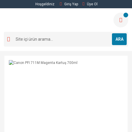
Hoşgeldiniz
Giriş Yap
Üye Ol
ARA