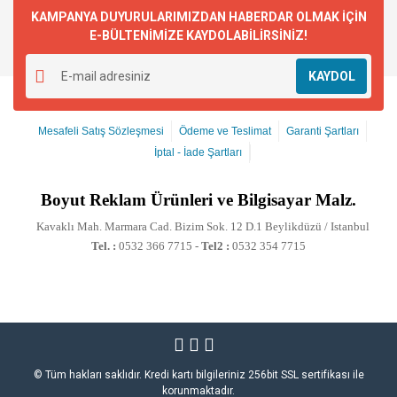
KAMPANYA DUYURULARIMIZDAN HABERDAR OLMAK İÇİN
E-BÜLTENİMİZE KAYDOLABİLİRSİNİZ!
KAYDOL
Mesafeli Satış Sözleşmesi
Ödeme ve Teslimat
Garanti Şartları
İptal - İade Şartları
Boyut
Reklam Ürünleri ve Bilgisayar Malz.
Kavaklı Mah. Marmara Cad. Bizim Sok. 12 D.1 Beylikdüzü / Istanbul
Tel. :
0532 366 7715 -
Tel2 :
0532 354 7715
© Tüm hakları saklıdır. Kredi kartı bilgileriniz 256bit SSL sertifikası ile
korunmaktadır.